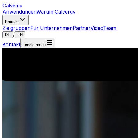
Calvergy
Anwendungen
Warum Calvergy
Produkt
Zielgruppen
Für Unternehmen
Partner
Video
Team
/
DE
EN
Kontakt
Toggle menu