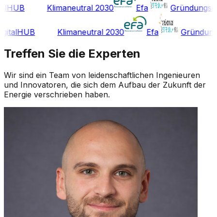
digitalHUB
Klimaneutral 2030
Efa
Gründ
HUB
Klimaneutral 2030
Efa
Gründungsstip
Treffen Sie die Experten
Wir sind ein Team von leidenschaftlichen Ingenieuren
und Innovatoren, die sich dem Aufbau der Zukunft der
Energie verschrieben haben.