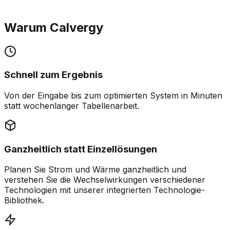
Wärmebedarf und flexiblen Strombezug zu
•
Wie stark lassen sich Energiekosten durch
vereinen?
Warum Calvergy
Lastverschiebung mit dynamischen Stromtarifen
•
Wie hoch sind Amortisationszeit, ROI und weitere
senken?
relevante Wirtschaftlichkeitskennzahlen?
•
Welche Erlöse sind durch Flexibilitätsvermarktung
möglich und welche Märkte kommen dafür infrage
(z. B. Spotmarkt oder Regelenergie)?
Schnell zum Ergebnis
•
Wie beeinflussen Leistungspreise,
Netzanschlussgrenzen und betriebliche
Von der Eingabe bis zum optimierten System in Minuten
Randbedingungen den optimalen Betrieb?
statt wochenlanger Tabellenarbeit.
•
Wie robust ist das Ergebnis bei schwankenden
Strompreisen und veränderlichen
Betriebsbedingungen?
Ganzheitlich statt Einzellösungen
Planen Sie Strom und Wärme ganzheitlich und
verstehen Sie die Wechselwirkungen verschiedener
Technologien mit unserer integrierten Technologie-
Bibliothek.