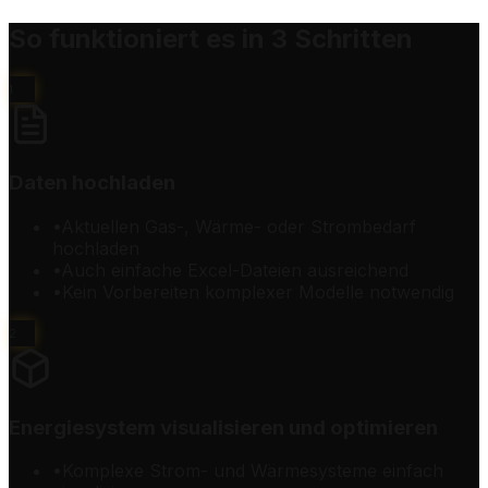
So funktioniert es in 3 Schritten
1
Daten hochladen
•
Aktuellen Gas-, Wärme- oder Strombedarf
hochladen
•
Auch einfache Excel-Dateien ausreichend
•
Kein Vorbereiten komplexer Modelle notwendig
2
Energiesystem visualisieren und optimieren
•
Komplexe Strom- und Wärmesysteme einfach