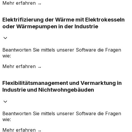
Mehr erfahren →
•
Wie groß sollten PV Anlage und Batteriespeicher
Elektrifizierung der Wärme mit Elektrokesseln
wirklich sein?
•
Welche Speichergröße rechnet sich für
oder Wärmepumpen in der Industrie
Eigenverbrauch, Peak Shaving oder beides?
•
Wie wirken sich Lastspitzen, Leistungspreise und
dynamische Stromtarife auf die Wirtschaftlichkeit
aus?
Beantworten Sie mittels unserer Software die Fragen
•
Wie hoch sind Amortisationszeit, ROI und weitere
wie:
relevante Wirtschaftlichkeitskennzahlen?
Mehr erfahren →
•
Wann lohnt sich ein flexibler Betrieb von
Flexibilitätsmanagement und Vermarktung in
Elektrokesseln oder Wärmepumpen unter realen
Tarif- und Netzbedingungen?
Industrie und Nichtwohngebäuden
•
Wie groß sollten Elektrokessel oder
Wärmepumpen sein und welche elektrische
Leistung wird benötigt?
•
Welche Technologie ist wirtschaftlich sinnvoller –
Beantworten Sie mittels unserer Software die Fragen
Elektrokessel, Wärmepumpe oder eine hybride
wie:
Lösung?
Mehr erfahren →
•
Wie groß muss der Wärmespeicher sein, um