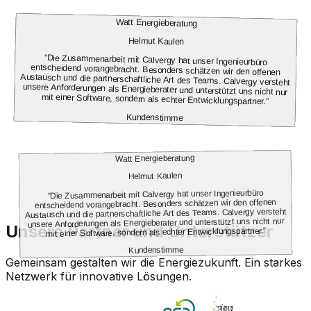
Watt Energieberatung
Helmut Kaulen
“
Die Zusammenarbeit mit Calvergy hat unser Ingenieurbüro
entscheidend vorangebracht. Besonders schätzen wir den offenen
Austausch und die partnerschaftliche Art des Teams. Calvergy versteht
unsere Anforderungen als Energieberater und unterstützt uns nicht nur
mit einer Software, sondern als echter Entwicklungspartner.
”
Kundenstimme
Watt Energieberatung
Helmut Kaulen
Die Zusammenarbeit mit Calvergy hat unser Ingenieurbüro
“
entscheidend vorangebracht. Besonders schätzen wir den offenen
Austausch und die partnerschaftliche Art des Teams. Calvergy versteht
unsere Anforderungen als Energieberater und unterstützt uns nicht nur
Unsere Partner und Unterstützer
”
mit einer Software, sondern als echter Entwicklungspartner.
Kundenstimme
Gemeinsam gestalten wir die Energiezukunft. Ein starkes
Netzwerk für innovative Lösungen.