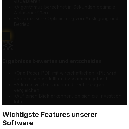
visualisieren
•
Algorithmus berechnet in Sekunden optimale
Anlagengrößen
•
Automatische Optimierung von Auslegung und
Betrieb
3
Ergebnisse bewerten und entscheiden
•
One Pager PDF mit wirtschaftlichen KPIs wird
automatisch erstellt und zusammengefasst
•
Alternative Szenarien und Technologien
vergleichen
•
Auf einen Blick erkennen, ob sich die Investition
lohnt
Wichtigste Features unserer
Software